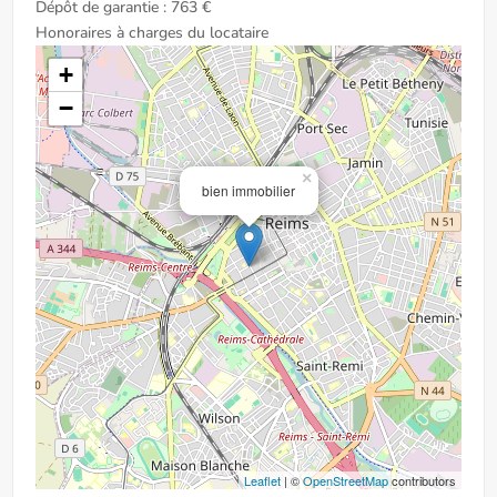
Dépôt de garantie : 763 €
Honoraires à charges du locataire
+
−
×
bien immobilier
Leaflet
| ©
OpenStreetMap
contributors