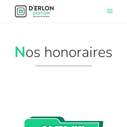
N
os honoraires